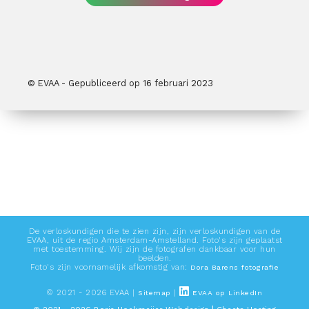
© EVAA -
Gepubliceerd op
16 februari 2023
De verloskundigen die te zien zijn, zijn verloskundigen van de
EVAA, uit de regio Amsterdam-Amstelland. Foto's zijn geplaatst
met toestemming. Wij zijn de fotografen dankbaar voor hun
beelden.
Foto's zijn voornamelijk afkomstig van:
Dora Barens fotografie
© 2021 - 2026 EVAA |
|
Sitemap
EVAA op LinkedIn