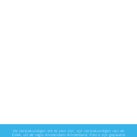
‘Over EVAA’
projecten
Holding EVAA jaarverslag 2025
De verloskundigen die te zien zijn, zijn verloskundigen van de
EVAA, uit de regio Amsterdam-Amstelland. Foto's zijn geplaatst