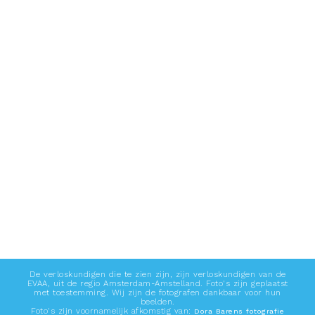
Praktijk
Andere praktijk
De verloskundigen die te zien zijn, zijn verloskundigen van de
EVAA, uit de regio Amsterdam-Amstelland. Foto's zijn geplaatst
met toestemming. Wij zijn de fotografen dankbaar voor hun
beelden.
Foto's zijn voornamelijk afkomstig van:
Dora Barens fotografie