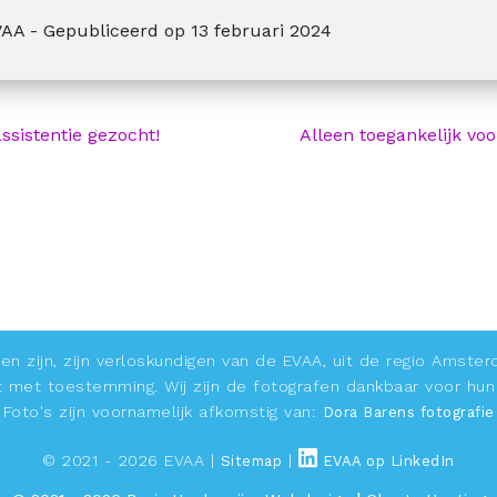
VAA -
Gepubliceerd op
13 februari 2024
ssistentie gezocht!
Alleen toegankelijk voo
en zijn, zijn verloskundigen van de EVAA, uit de regio Amste
t met toestemming. Wij zijn de fotografen dankbaar voor hun
Foto's zijn voornamelijk afkomstig van:
Dora Barens fotografie
© 2021 - 2026 EVAA |
|
Sitemap
EVAA op LinkedIn