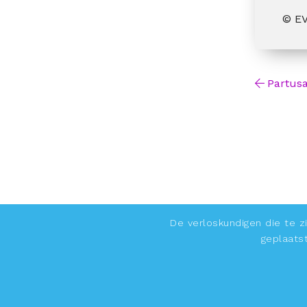
© E
Partusa
De verloskundigen die te zi
geplaats