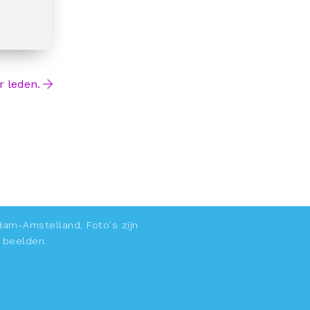
r leden.
rdam-Amstelland. Foto's zijn
 beelden.