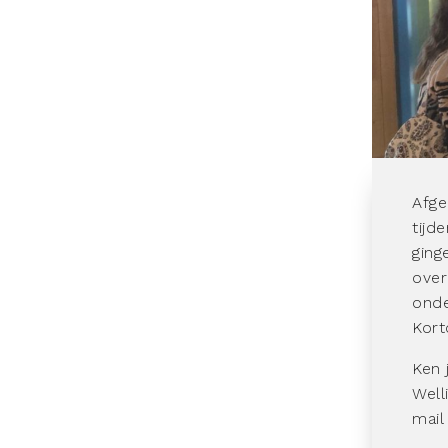
Afge
tijd
ging
over
onde
Kort
Ken 
Well
mail