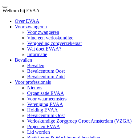
Welkom bij EVAA
Over EVAA
Voor zwangeren
Voor zwangeren
Vind een verloskundige
Vergoeding zorgverzekeraar
Wat doet EVAA?
Informatie
Bevallen
Bevallen
Bevalcentrum Oost
Bevalcentrum Zuid
Voor professionals
Nieuws
Organisatie EVAA
Voor waarneemsters
Vereniging EVAA
Holding EVAA
Bevalcentrum Oost
Verloskundige Zorggroep Groot Amsterdam (VZGA)
Projecten EVAA
Lid worden
Registreren & Wachtwoord herstellen