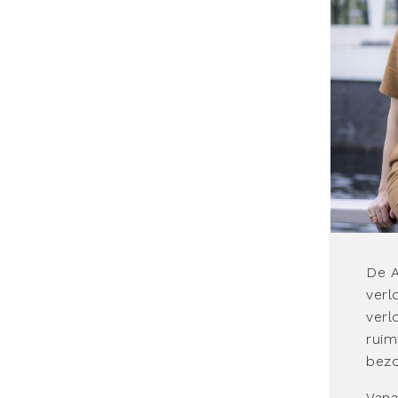
De A
verlo
verl
ruim
bezo
Vana