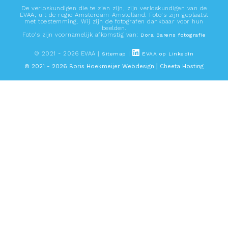
De verloskundigen die te zien zijn, zijn verloskundigen van de
EVAA, uit de regio Amsterdam-Amstelland. Foto's zijn geplaatst
met toestemming. Wij zijn de fotografen dankbaar voor hun
beelden.
Foto's zijn voornamelijk afkomstig van:
Dora Barens fotografie
© 2021 - 2026 EVAA |
|
Sitemap
EVAA op LinkedIn
|
© 2021 - 2026 Boris Hoekmeijer Webdesign
Cheeta Hosting